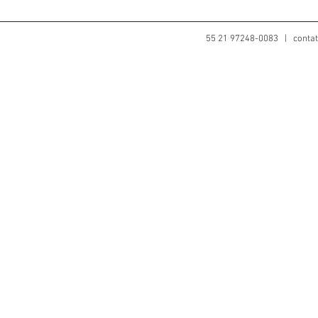
55 21 97248-0083 |
conta